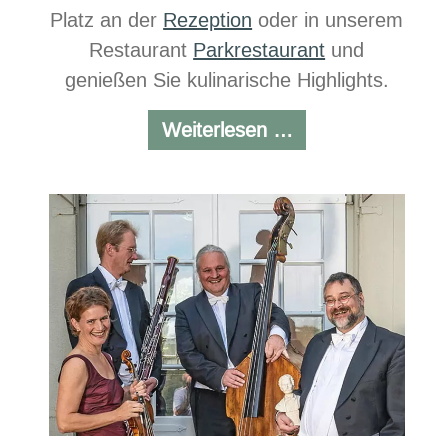
Platz an der
Rezeption
oder in unserem
Restaurant
Parkrestaurant
und
genießen Sie kulinarische Highlights.
Chill
Weiterlesen …
at
the
beach