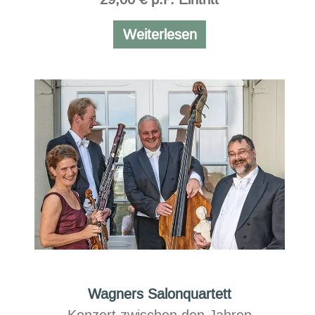
Rund
Weiterlesen
um
die
Welt
Wagners Salonquartett