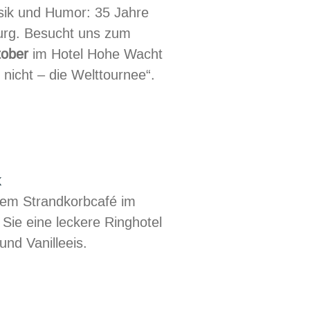
usik und Humor: 35 Jahre
burg. Besucht uns zum
tober
im Hotel Hohe Wacht
 nicht – die Welttournee“.
s
k
rem Strandkorbcafé im
Sie eine leckere Ringhotel
nd Vanilleeis.
afé