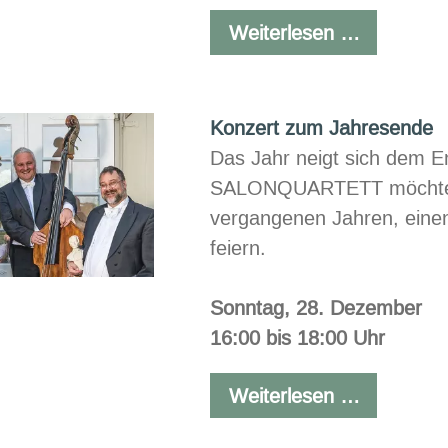
Chill
Weiterlesen …
at
the
beach
Konzert zum Jahresende
Das Jahr neigt sich dem
SALONQUARTETT möchte m
vergangenen Jahren, einen
feiern.
Sonntag, 28. Dezember
16:00 bis 18:00 Uhr
Konzert
Weiterlesen …
zum