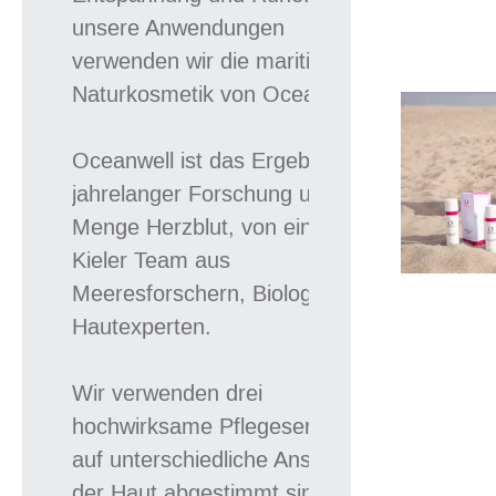
unsere Anwendungen
verwenden wir die maritime
Naturkosmetik von Oceanwell.
Oceanwell ist das Ergebnis
jahrelanger Forschung und jeder
Menge Herzblut, von einem
Kieler Team aus
Meeresforschern, Biologen,
Hautexperten.
Wir verwenden drei
hochwirksame Pflegeserien, die
auf unterschiedliche Ansprüche
der Haut abgestimmt sind: