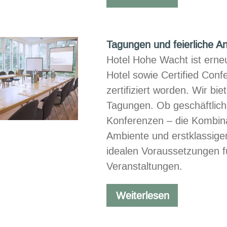
von
Oceanwell
Tagungen und feierliche A
Hotel Hohe Wacht ist erneu
Hotel sowie Certified Conf
zertifiziert worden. Wir bie
Tagungen. Ob geschäftlic
Konferenzen – die Kombina
Ambiente und erstklassigem
idealen Voraussetzungen fü
Veranstaltungen.
Tagungen
Weiterlesen
und
feierliche