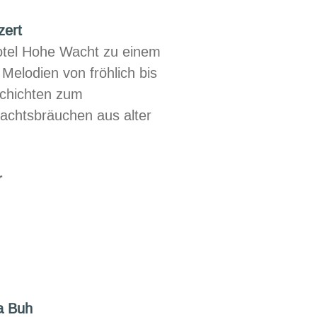
de
zert
otel Hohe Wacht zu einem
Melodien von fröhlich bis
schichten zum
achtsbräuchen aus alter
r
ches
la Buh