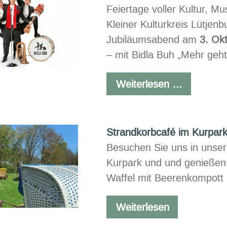
Feiertage voller Kultur, M
Kleiner Kulturkreis Lütjen
Jubiläumsabend am
3. Ok
– mit Bidla Buh „Mehr geht
Kleiner
Weiterlesen …
Kulturkrei
mit
Bidla
Strandkorbcafé im Kurpar
Buh
Besuchen Sie uns in unse
Kurpark und und genießen 
Waffel mit Beerenkompott u
Strandkorbc
Weiterlesen
im