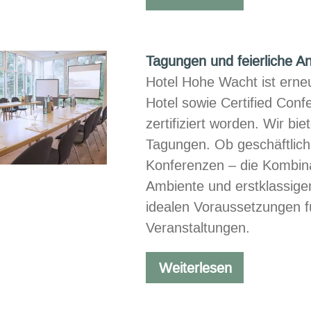
von
Oceanwell
Tagungen und feierliche A
Hotel Hohe Wacht ist erneu
Hotel sowie Certified Conf
zertifiziert worden. Wir bie
Tagungen. Ob geschäftlic
Konferenzen – die Kombina
Ambiente und erstklassigem
idealen Voraussetzungen fü
Veranstaltungen.
Tagungen
Weiterlesen
und
feierliche