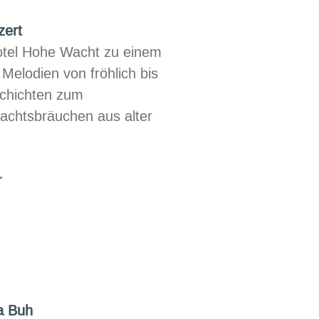
de
zert
otel Hohe Wacht zu einem
Melodien von fröhlich bis
schichten zum
achtsbräuchen aus alter
r
ches
la Buh