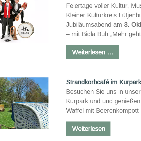
Feiertage voller Kultur, M
Kleiner Kulturkreis Lütjen
Jubiläumsabend am
3. Ok
– mit Bidla Buh „Mehr geht
Kleiner
Weiterlesen …
Kulturkrei
mit
Bidla
Strandkorbcafé im Kurpar
Buh
Besuchen Sie uns in unse
Kurpark und und genießen 
Waffel mit Beerenkompott u
Strandkorbc
Weiterlesen
im