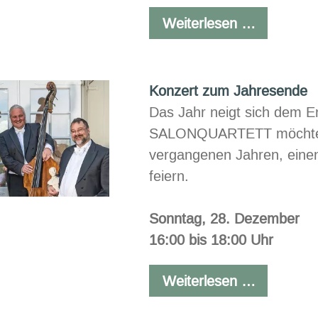
Chill
Weiterlesen …
at
the
beach
Konzert zum Jahresende
Das Jahr neigt sich dem
SALONQUARTETT möchte m
vergangenen Jahren, einen
feiern.
Sonntag, 28. Dezember
16:00 bis 18:00 Uhr
Konzert
Weiterlesen …
zum