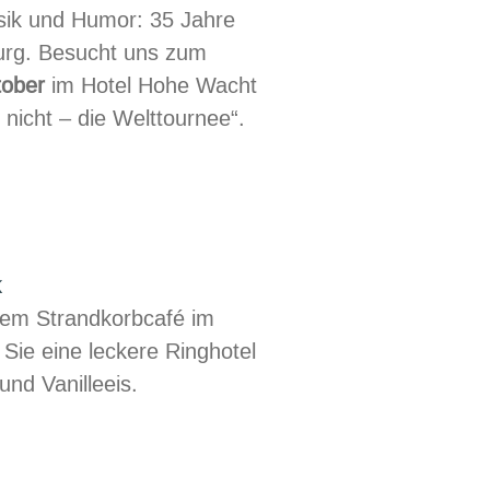
usik und Humor: 35 Jahre
burg. Besucht uns zum
tober
im Hotel Hohe Wacht
 nicht – die Welttournee“.
s
k
rem Strandkorbcafé im
Sie eine leckere Ringhotel
nd Vanilleeis.
afé