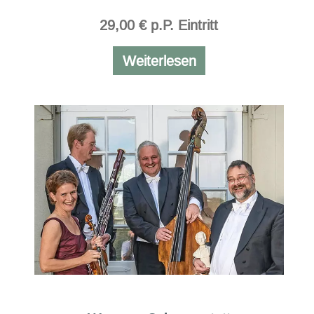
29,00 € p.P. Eintritt
Rund
Weiterlesen
um
die
Welt